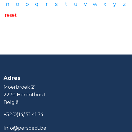
n
o
p
q
r
s
t
u
v
w
x
y
z
reset
Adres
Moerbroek 21
2270 Herenthout
België
+32(0)14/ 71 41 74
Info@perspect.be