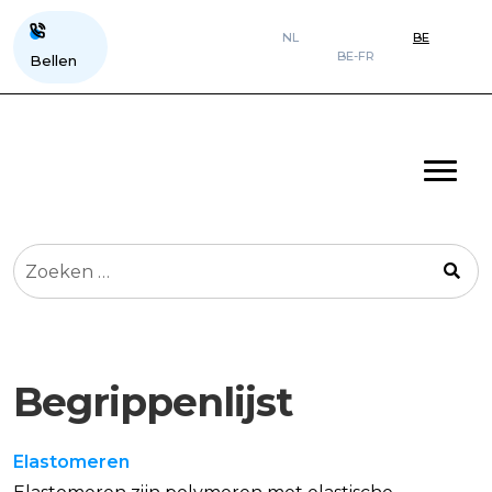
NL
BE
BE-FR
Bellen
Zoeken
naar:
Begrippenlijst
Elastomeren